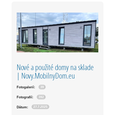
Nové a použité domy na sklade
| Novy.MobilnyDom.eu
39
Fotogalerií:
392
Fotografií:
27.7.2025
Dátum: