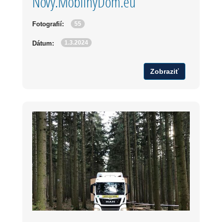
Novy.MobilnyDom.eu
55
Fotografií:
1.3.2024
Dátum:
Zobraziť