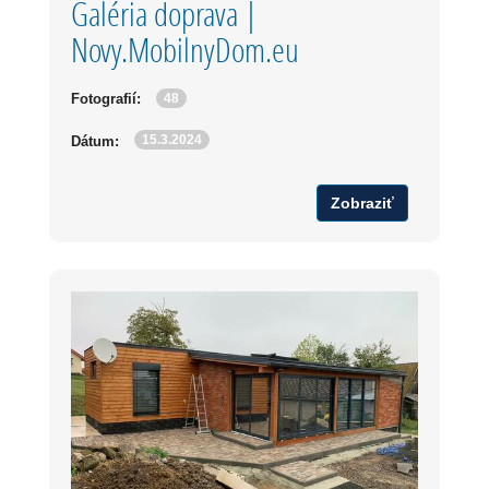
Galéria doprava |
Novy.MobilnyDom.eu
48
Fotografií:
15.3.2024
Dátum:
Zobraziť