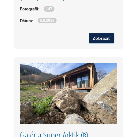
147
Fotografií:
8.9.2016
Dátum:
Zobraziť
Galéria Super Arktik ®