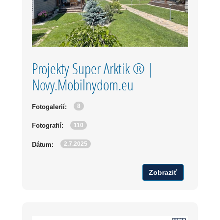
Projekty Super Arktik ® |
Novy.Mobilnydom.eu
8
Fotogalerií:
110
Fotografií:
2.7.2025
Dátum:
Zobraziť