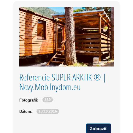
Referencie SUPER ARKTIK ® |
Novy.Mobilnydom.eu
339
Fotografií:
13.10.2016
Dátum:
Zobraziť