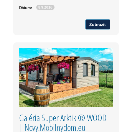
8.9.2016
Dátum:
Zobraziť
Galéria Super Arktik ® WOOD
| Novy.Mobilnydom.eu