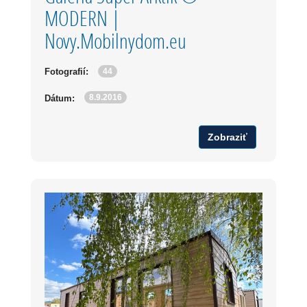
MODERN |
Novy.Mobilnydom.eu
44
Fotografií:
8.9.2016
Dátum:
Zobraziť