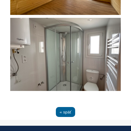
« späť