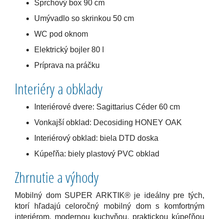
Sprchový box 90 cm
Umývadlo so skrinkou 50 cm
WC pod oknom
Elektrický bojler 80 l
Príprava na práčku
Interiéry a obklady
Interiérové dvere: Sagittarius Céder 60 cm
Vonkajší obklad: Decosiding HONEY OAK
Interiérový obklad: biela DTD doska
Kúpeľňa: biely plastový PVC obklad
Zhrnutie a výhody
Mobilný dom SUPER ARKTIK® je ideálny pre tých,
ktorí hľadajú celoročný mobilný dom s komfortným
interiérom, modernou kuchyňou, praktickou kúpeľňou