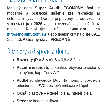
Mobilný dom
Super Arktik ECONOMY 8x4
je
moderné a praktické riešenie pre rekreáciu aj
celoročné bývanie. Dom je pripravený na odovzdanie
v mesiaci
jún 2026
a jeho rezervácia je možná už
dnes. Kontaktujte nás
e-mailom na
info@mobilnydom.eu
alebo telefonicky na čísle 0911
333 413.
Aktuálny stav - PREDANÉ
Rozmery a dispozícia domu
Rozmery (D × Š × V):
8 × 3,8 × 3,2 m
Počet miestností:
1 spálňa, obývací priestor s
kuchyňou, kúpeľňa s WC
Podlahy:
plávajúca Dub Harmonic v obytných
priestoroch, PVC dosková imitácia v kúpeľni
Okná:
plastové – exteriér biela, interiér biela
Strecha:
hnedá sedlová