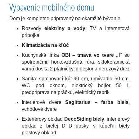
Vybavenie mobilného domu
Dom je kompletne pripravený na okamžité bývanie:
Rozvody
elektriny a vody
, TV a internetová
prípojka
Klimatizácia na kľúč
Kuchynská linka
OBI – tmavá vo tvare „I“
so
spotrebičmi: horkovzdušná rúra, sklokeramická
varná doska 2 platničky, digestor a nerezový drez
Sanita: sprchovací kút 90 cm, umývadlo 50 cm,
WC pod oknom, elektrický bojler 50 l,
predpríprava na práčku, elektrický rebrík
Interiérové dvere
Sagittarius – farba biela
,
vchodové dvere
Exteriérový obklad
DecoSiding biely
, interiérový
obklad z bielej DTD dosky, v kúpeľni biely
plastový obklad