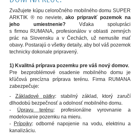
Zvažujete kúpu celoročného mobilného domu SUPER
ARKTIK ® no neviete,
ako pripraviť pozemok na
jeho umiestnenie?
Vďaka spolupráci
s
firmou
RUMANA
,
profesionálov v oblasti zemných
prác
na Slovensku a v Čechách, už nemusíte mať
obavy. Postarajú o všetky detaily, aby bol váš pozemok
technicky dokonale pripravený.
1) Kvalitná príprava pozemku pre váš nový domov.
Pre bezproblémové osadenie mobilného domu je
kľúčová precízna príprava terénu. Firma RUMANA
zabezpečuje:
-
Základové pätky
:
s
tabilný základ, ktorý zaručí
dlhodobú bezpečnosť a odolnosť mobilného domu.
-
Úpravu terénu
:
p
rofesionálne vyrovnanie a
modelovanie pozemku na mieru.
-
Prípojky
:
o
dborné napojenie na vodu, elektrinu a
kanalizáciu.